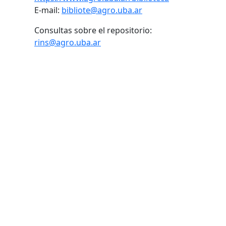
E-mail:
bibliote@agro.uba.ar
Consultas sobre el repositorio:
rins@agro.uba.ar