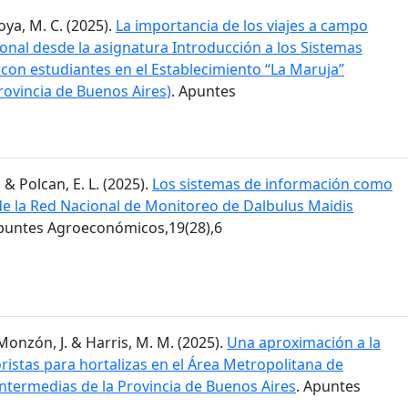
Moya, M. C. (2025).
La importancia de los viajes a campo
ional desde la asignatura Introducción a los Sistemas
 con estudiantes en el Establecimiento “La Maruja”
rovincia de Buenos Aires)
. Apuntes
. & Polcan, E. L. (2025).
Los sistemas de información como
 de la Red Nacional de Monitoreo de Dalbulus Maidis
Apuntes Agroeconómicos,19(28),6
; Monzón, J. & Harris, M. M. (2025).
Una aproximación a la
istas para hortalizas en el Área Metropolitana de
intermedias de la Provincia de Buenos Aires
. Apuntes