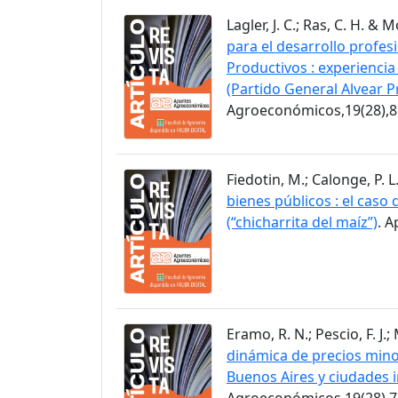
Lagler, J. C.; Ras, C. H. & 
para el desarrollo profes
Productivos : experiencia
(Partido General Alvear P
Agroeconómicos,19(28),8
Fiedotin, M.; Calonge, P. L
bienes públicos : el caso
(“chicharrita del maíz”)
. 
Eramo, R. N.; Pescio, F. J.
dinámica de precios minor
Buenos Aires y ciudades 
Agroeconómicos,19(28),7