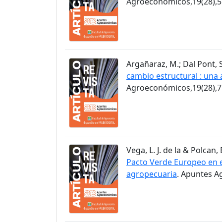
Agroeconómicos,19(28),5
Argañaraz, M.; Dal Pont, S
cambio estructural : una 
Agroeconómicos,19(28),7
Vega, L. J. de la & Polcan, 
Pacto Verde Europeo en el
agropecuaria
. Apuntes A