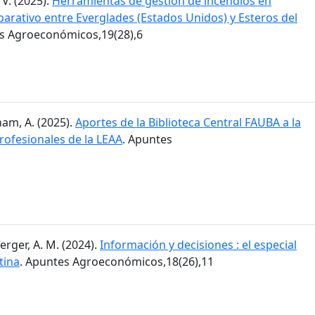
 V. (2025).
Herramientas de gestión de incendios en
arativo entre Everglades (Estados Unidos) y Esteros del
es Agroeconómicos,19(28),6
am, A. (2025).
Aportes de la Biblioteca Central FAUBA a la
rofesionales de la LEAA
. Apuntes
erger, A. M. (2024).
Información y decisiones : el especial
tina
. Apuntes Agroeconómicos,18(26),11