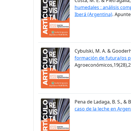
Costa, M. E. & Pietragalla,
humedales : análisis comp
Iberá (Argentina)
. Apunt
Cybulski, M. A. & Gooderh
formación de futura/os p
Agroeconómicos,19(28),2
Pena de Ladaga, B. S., & B
caso de la leche en Argen