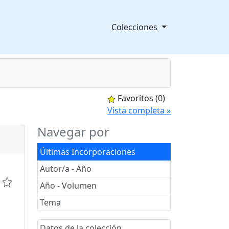
Colecciones
Favoritos
(0)
splegable
Vista completa »
Navegar por
Últimas Incorporaciones
Autor/a - Año
Año - Volumen
Tema
Datos de la colección