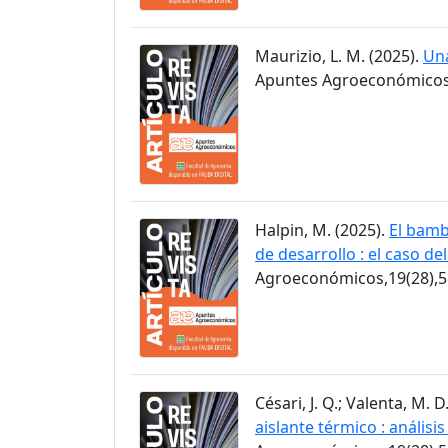
Maurizio, L. M. (2025).
Una
Apuntes Agroeconómicos,
Halpin, M. (2025).
El bamb
de desarrollo : el caso de
Agroeconómicos,19(28),5
Césari, J. Q.; Valenta, M. D
aislante térmico : anális