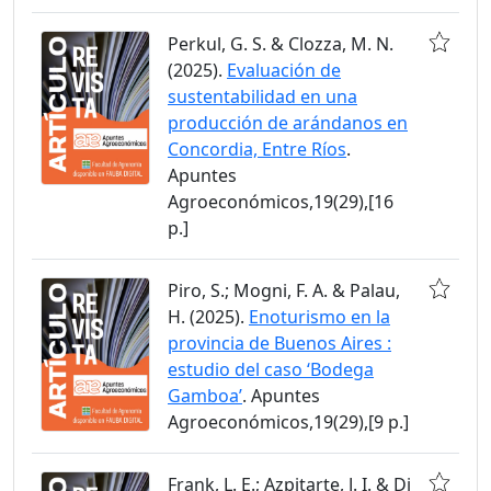
Perkul, G. S. & Clozza, M. N.
(2025).
Evaluación de
sustentabilidad en una
producción de arándanos en
Concordia, Entre Ríos
.
Apuntes
Agroeconómicos,19(29),[16
p.]
Piro, S.; Mogni, F. A. & Palau,
H. (2025).
Enoturismo en la
provincia de Buenos Aires :
estudio del caso ‘Bodega
Gamboa’
. Apuntes
Agroeconómicos,19(29),[9 p.]
Frank, L. E.; Azpitarte, J. I. & Di