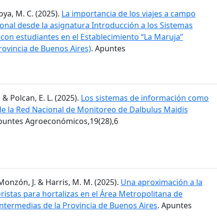
Moya, M. C. (2025).
La importancia de los viajes a campo
ional desde la asignatura Introducción a los Sistemas
 con estudiantes en el Establecimiento “La Maruja”
rovincia de Buenos Aires)
. Apuntes
. & Polcan, E. L. (2025).
Los sistemas de información como
 de la Red Nacional de Monitoreo de Dalbulus Maidis
Apuntes Agroeconómicos,19(28),6
; Monzón, J. & Harris, M. M. (2025).
Una aproximación a la
istas para hortalizas en el Área Metropolitana de
intermedias de la Provincia de Buenos Aires
. Apuntes