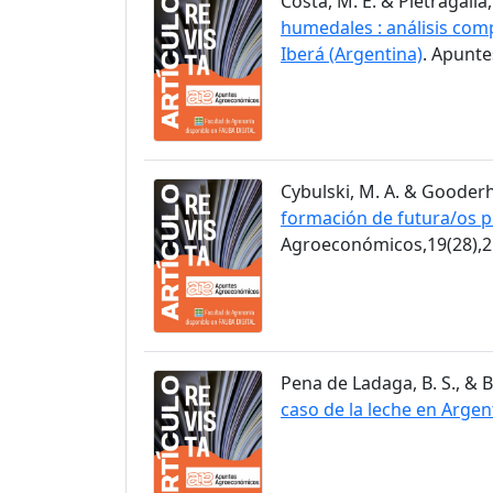
Costa, M. E. & Pietragalla,
humedales : análisis comp
Iberá (Argentina)
. Apunt
Cybulski, M. A. & Gooderh
formación de futura/os p
Agroeconómicos,19(28),2
Pena de Ladaga, B. S., & B
caso de la leche en Argen