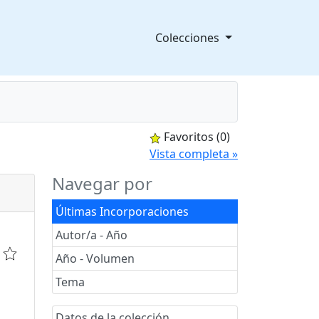
Colecciones
Favoritos
(0)
splegable
Vista completa »
Navegar por
Últimas Incorporaciones
Autor/a - Año
Año - Volumen
Tema
Datos de la colección