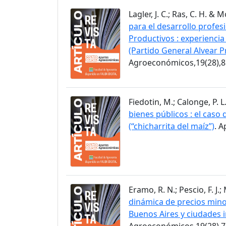
Lagler, J. C.; Ras, C. H. & 
para el desarrollo profes
Productivos : experiencia
(Partido General Alvear P
Agroeconómicos,19(28),8
Fiedotin, M.; Calonge, P. L
bienes públicos : el caso
(“chicharrita del maíz”)
. 
Eramo, R. N.; Pescio, F. J.
dinámica de precios minor
Buenos Aires y ciudades 
Agroeconómicos,19(28),7