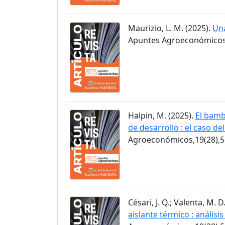
Maurizio, L. M. (2025).
Una
Apuntes Agroeconómicos,
Halpin, M. (2025).
El bamb
de desarrollo : el caso de
Agroeconómicos,19(28),5
Césari, J. Q.; Valenta, M. D
aislante térmico : anális