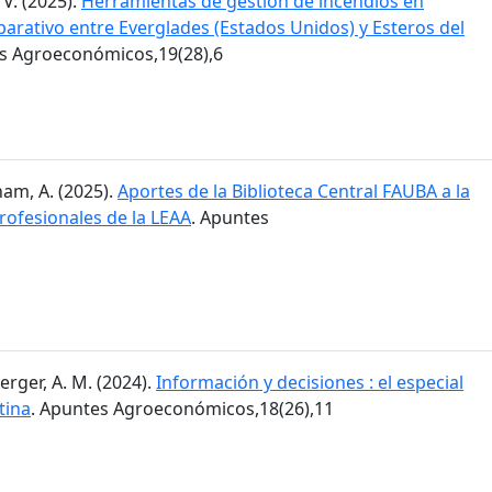
 V. (2025).
Herramientas de gestión de incendios en
arativo entre Everglades (Estados Unidos) y Esteros del
es Agroeconómicos,19(28),6
am, A. (2025).
Aportes de la Biblioteca Central FAUBA a la
rofesionales de la LEAA
. Apuntes
erger, A. M. (2024).
Información y decisiones : el especial
tina
. Apuntes Agroeconómicos,18(26),11