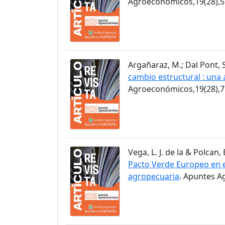
Agroeconómicos,19(28),5
Argañaraz, M.; Dal Pont, S
cambio estructural : una 
Agroeconómicos,19(28),7
Vega, L. J. de la & Polcan, 
Pacto Verde Europeo en el
agropecuaria
. Apuntes A