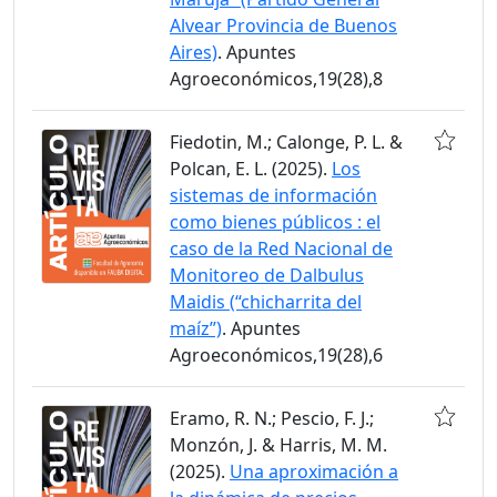
Alvear Provincia de Buenos
Aires)
. Apuntes
Agroeconómicos,19(28),8
Fiedotin, M.; Calonge, P. L. &
Polcan, E. L. (2025).
Los
sistemas de información
como bienes públicos : el
caso de la Red Nacional de
Monitoreo de Dalbulus
Maidis (“chicharrita del
maíz”)
. Apuntes
Agroeconómicos,19(28),6
Eramo, R. N.; Pescio, F. J.;
Monzón, J. & Harris, M. M.
(2025).
Una aproximación a