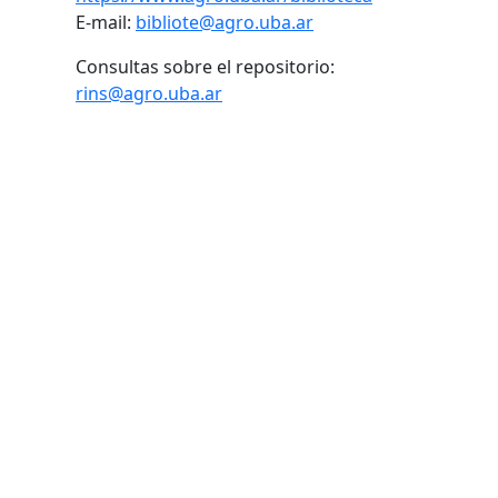
E-mail:
bibliote@agro.uba.ar
Consultas sobre el repositorio:
rins@agro.uba.ar