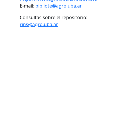
E-mail:
bibliote@agro.uba.ar
Consultas sobre el repositorio:
rins@agro.uba.ar