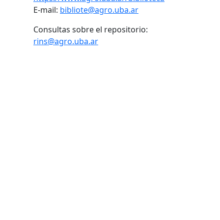
E-mail:
bibliote@agro.uba.ar
Consultas sobre el repositorio:
rins@agro.uba.ar