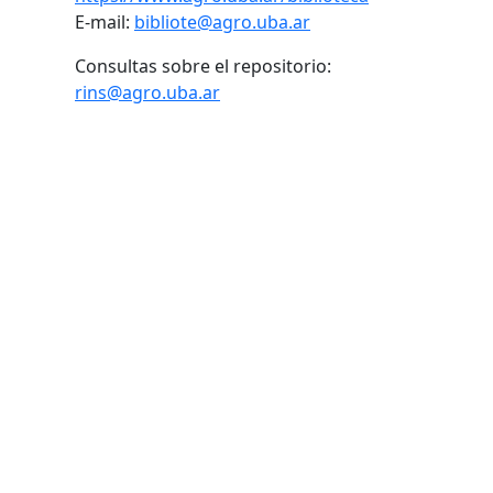
E-mail:
bibliote@agro.uba.ar
Consultas sobre el repositorio:
rins@agro.uba.ar