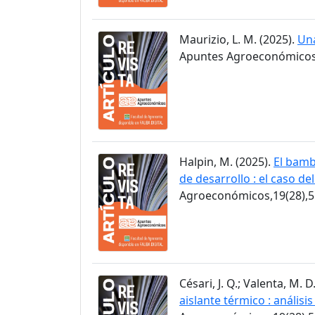
Maurizio, L. M. (2025).
Una
Apuntes Agroeconómicos,
Halpin, M. (2025).
El bamb
de desarrollo : el caso de
Agroeconómicos,19(28),5
Césari, J. Q.; Valenta, M. D
aislante térmico : anális