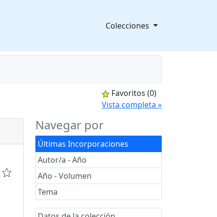
Colecciones
Favoritos
(0)
splegable
Vista completa »
Navegar por
Últimas Incorporaciones
Autor/a - Año
Año - Volumen
Tema
Datos de la colección