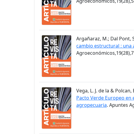
Agroeconómicos,19(28),5
Argañaraz, M.; Dal Pont, S
cambio estructural : una 
Agroeconómicos,19(28),7
Vega, L. J. de la & Polcan, 
Pacto Verde Europeo en el
agropecuaria
. Apuntes A