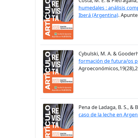
Costa, M. E. & Pietragalla,
humedales : análisis comp
Iberá (Argentina)
. Apunt
Cybulski, M. A. & Gooderh
formación de futura/os p
Agroeconómicos,19(28),2
Pena de Ladaga, B. S., & B
caso de la leche en Argen