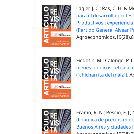
Lagler, J. C.; Ras, C. H. & 
para el desarrollo profes
Productivos : experiencia
(Partido General Alvear P
Agroeconómicos,19(28),8
Fiedotin, M.; Calonge, P. L
bienes públicos : el caso
(“chicharrita del maíz”)
. 
Eramo, R. N.; Pescio, F. J.
dinámica de precios minor
Buenos Aires y ciudades 
Agroeconómicos,19(28),7