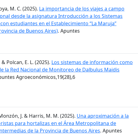
Moya, M. C. (2025).
La importancia de los viajes a campo
ional desde la asignatura Introducción a los Sistemas
 con estudiantes en el Establecimiento “La Maruja”
rovincia de Buenos Aires)
. Apuntes
. & Polcan, E. L. (2025).
Los sistemas de información como
 de la Red Nacional de Monitoreo de Dalbulus Maidis
Apuntes Agroeconómicos,19(28),6
; Monzón, J. & Harris, M. M. (2025).
Una aproximación a la
istas para hortalizas en el Área Metropolitana de
intermedias de la Provincia de Buenos Aires
. Apuntes