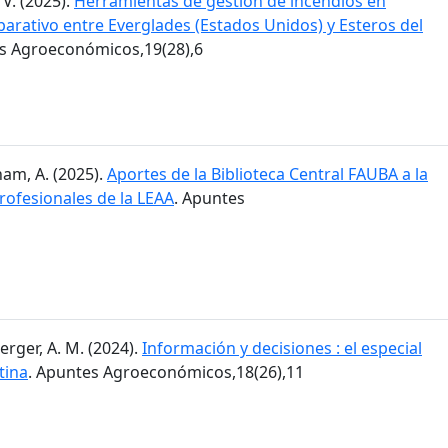
 V. (2025).
Herramientas de gestión de incendios en
arativo entre Everglades (Estados Unidos) y Esteros del
es Agroeconómicos,19(28),6
am, A. (2025).
Aportes de la Biblioteca Central FAUBA a la
rofesionales de la LEAA
. Apuntes
erger, A. M. (2024).
Información y decisiones : el especial
tina
. Apuntes Agroeconómicos,18(26),11