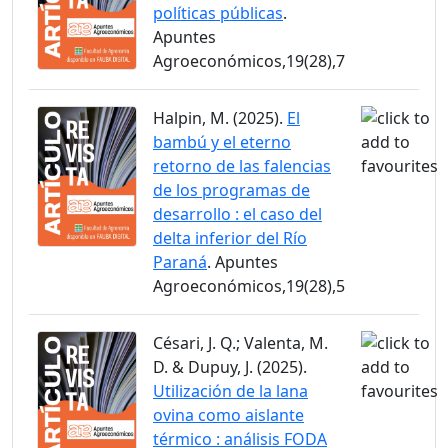
políticas públicas
.
Apuntes
Agroeconómicos,19(28),7
Halpin, M. (2025).
El
bambú y el eterno
retorno de las falencias
de los programas de
desarrollo : el caso del
delta inferior del Río
Paraná
. Apuntes
Agroeconómicos,19(28),5
Césari, J. Q.; Valenta, M.
D. & Dupuy, J. (2025).
Utilización de la lana
ovina como aislante
térmico : análisis FODA