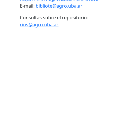
E-mail:
bibliote@agro.uba.ar
Consultas sobre el repositorio:
rins@agro.uba.ar