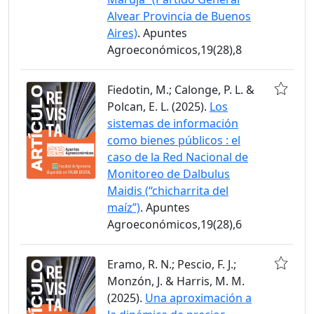
Alvear Provincia de Buenos
Aires)
. Apuntes
Agroeconómicos,19(28),8
Fiedotin, M.; Calonge, P. L. &
Polcan, E. L. (2025).
Los
sistemas de información
como bienes públicos : el
caso de la Red Nacional de
Monitoreo de Dalbulus
Maidis (“chicharrita del
maíz”)
. Apuntes
Agroeconómicos,19(28),6
Eramo, R. N.; Pescio, F. J.;
Monzón, J. & Harris, M. M.
(2025).
Una aproximación a