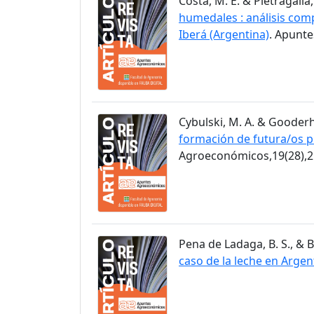
Costa, M. E. & Pietragalla,
humedales : análisis comp
Iberá (Argentina)
. Apunt
Cybulski, M. A. & Gooderh
formación de futura/os p
Agroeconómicos,19(28),2
Pena de Ladaga, B. S., & B
caso de la leche en Argen