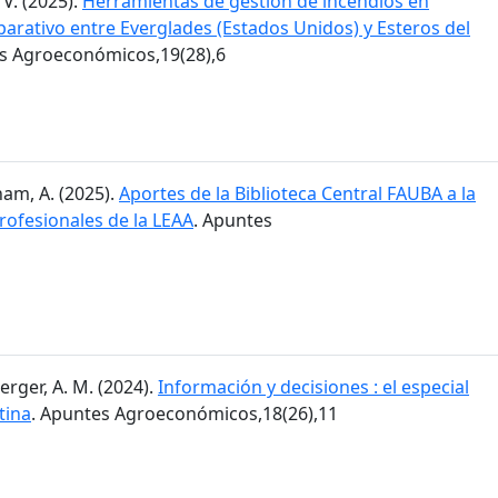
 V. (2025).
Herramientas de gestión de incendios en
arativo entre Everglades (Estados Unidos) y Esteros del
es Agroeconómicos,19(28),6
am, A. (2025).
Aportes de la Biblioteca Central FAUBA a la
rofesionales de la LEAA
. Apuntes
erger, A. M. (2024).
Información y decisiones : el especial
tina
. Apuntes Agroeconómicos,18(26),11