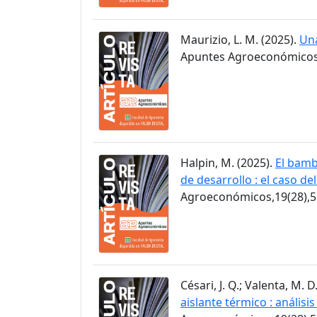
Maurizio, L. M. (2025).
Una
Apuntes Agroeconómicos,
Halpin, M. (2025).
El bamb
de desarrollo : el caso de
Agroeconómicos,19(28),5
Césari, J. Q.; Valenta, M. D
aislante térmico : anális