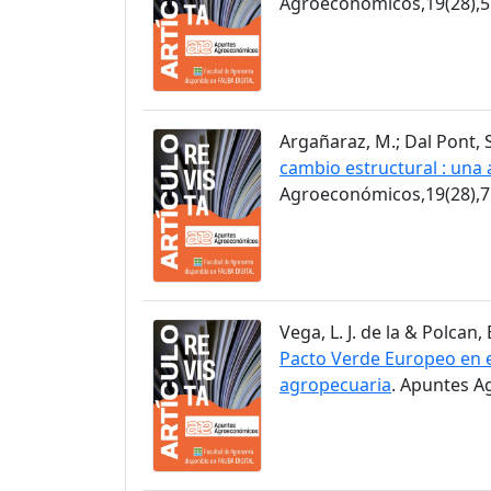
Agroeconómicos,19(28),5
Argañaraz, M.; Dal Pont, S
cambio estructural : una 
Agroeconómicos,19(28),7
Vega, L. J. de la & Polcan, 
Pacto Verde Europeo en el
agropecuaria
. Apuntes A