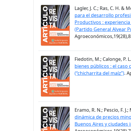
Lagler, J. C.; Ras, C. H. & 
para el desarrollo profes
Productivos : experiencia
(Partido General Alvear P
Agroeconómicos,19(28),8
Fiedotin, M.; Calonge, P. L
bienes públicos : el caso
(“chicharrita del maíz”)
. 
Eramo, R. N.; Pescio, F. J.
dinámica de precios minor
Buenos Aires y ciudades 
Agroeconómicos,19(28),7