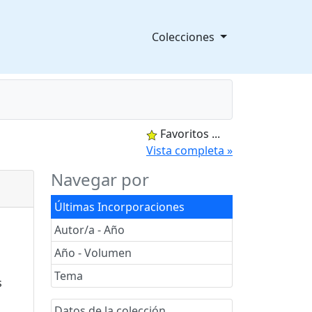
Colecciones
Favoritos
...
splegable
Vista completa »
Navegar por
Últimas Incorporaciones
Autor/a - Año
Año - Volumen
Tema
Datos de la colección