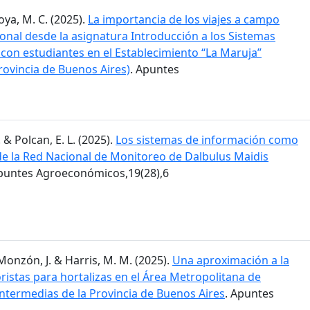
Moya, M. C. (2025).
La importancia de los viajes a campo
ional desde la asignatura Introducción a los Sistemas
 con estudiantes en el Establecimiento “La Maruja”
rovincia de Buenos Aires)
. Apuntes
. & Polcan, E. L. (2025).
Los sistemas de información como
 de la Red Nacional de Monitoreo de Dalbulus Maidis
Apuntes Agroeconómicos,19(28),6
; Monzón, J. & Harris, M. M. (2025).
Una aproximación a la
istas para hortalizas en el Área Metropolitana de
intermedias de la Provincia de Buenos Aires
. Apuntes