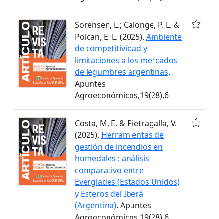
Sorensën, L.; Calonge, P. L. &
Polcan, E. L. (2025).
Ambiente
de competitividad y
limitaciones a los mercados
de legumbres argentinas
.
Apuntes
Agroeconómicos,19(28),6
Costa, M. E. & Pietragalla, V.
(2025).
Herramientas de
gestión de incendios en
humedales : análisis
comparativo entre
Everglades (Estados Unidos)
y Esteros del Iberá
(Argentina)
. Apuntes
Agroeconómicos,19(28),6