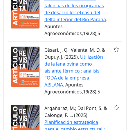
falencias de los programas
de desarrollo : el caso del
delta inferior del Río Paraná
.
Apuntes
Agroeconómicos,19(28),5
Césari, J. Q.; Valenta, M. D. &
Dupuy, J. (2025).
Utilización
de la lana ovina como
aislante térmico : análisis
FODA de la empresa
AISLANA
. Apuntes
Agroeconómicos,19(28),5
Argañaraz, M.; Dal Pont, S. &
Calonge, P. L. (2025).
Planificación estratégica
para el cambio estructural :