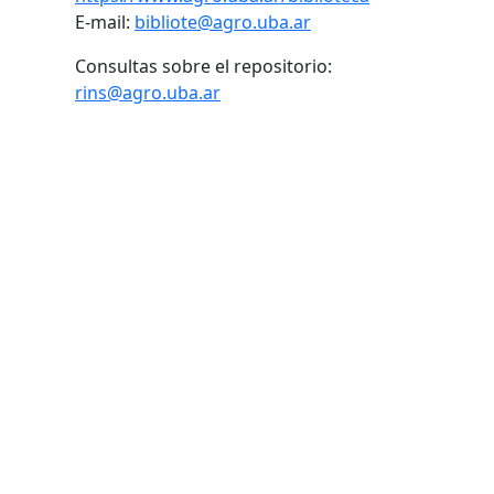
E-mail:
bibliote@agro.uba.ar
Consultas sobre el repositorio:
rins@agro.uba.ar