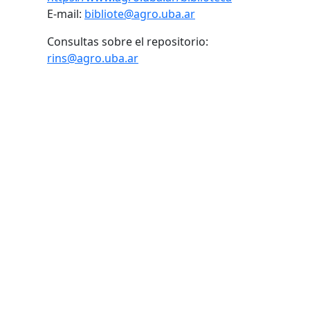
E-mail:
bibliote@agro.uba.ar
Consultas sobre el repositorio:
rins@agro.uba.ar